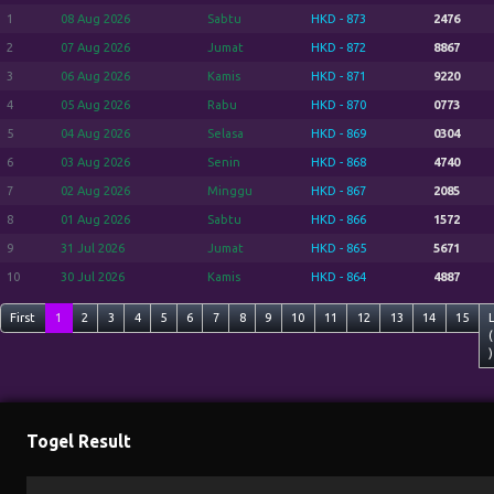
1
08 Aug 2026
Sabtu
HKD - 873
2476
2
07 Aug 2026
Jumat
HKD - 872
8867
3
06 Aug 2026
Kamis
HKD - 871
9220
4
05 Aug 2026
Rabu
HKD - 870
0773
5
04 Aug 2026
Selasa
HKD - 869
0304
6
03 Aug 2026
Senin
HKD - 868
4740
7
02 Aug 2026
Minggu
HKD - 867
2085
8
01 Aug 2026
Sabtu
HKD - 866
1572
9
31 Jul 2026
Jumat
HKD - 865
5671
10
30 Jul 2026
Kamis
HKD - 864
4887
First
1
2
3
4
5
6
7
8
9
10
11
12
13
14
15
(
)
Togel Result