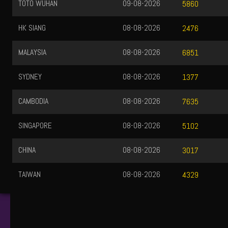
TOTO WUHAN
09-08-2026
5860
HK SIANG
08-08-2026
2476
MALAYSIA
08-08-2026
6851
SYDNEY
08-08-2026
1377
CAMBODIA
08-08-2026
7635
SINGAPORE
08-08-2026
5102
CHINA
08-08-2026
3017
TAIWAN
08-08-2026
4329