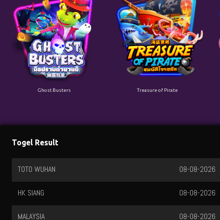
Ghost Busters
Treasure of Pirate
Togel Result
TOTO WUHAN
08-08-2026
HK SIANG
08-08-2026
MALAYSIA
08-08-2026