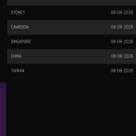
SYDNEY
08-08-2026
CAMBODIA
08-08-2026
SINGAPORE
08-08-2026
CHINA
08-08-2026
TAIWAN
08-08-2026